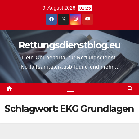
Zum
9. August 2026
01:25
Inhalt
springen
Rettungsdienstblog.eu
Dein Onlineportal für Rettungsdienst,
Notfallsanitäterausbildung und mehr...
Schlagwort:
EKG Grundlagen