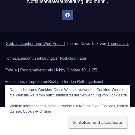
Notfallsanitäterausbildung und mehr...
Stolz präsentiert von WordPress
|
Theme: News Talk von
Themeansar
Home
Datenschutzerklärung
Der Notfallsanitäter
PWA`s | Programmieren als Hobby [Update 10.11.25]
Rechtliches / Impressum
Rezepte für den Rettungsdienst
Datenschutz und Cookies: Diese Website verwendet Cookies. Wenn du
Sauerstoffberechnung
Werbung auf Rettungsdienstblog.eu
die Website weiterhin nutzt, stimmst du der Verwendung von Cookies zu.
Weitere Informationen, beispielsweise zur Kontrolle von Cookies, findest
du hier:
Cookie-Richtlinie