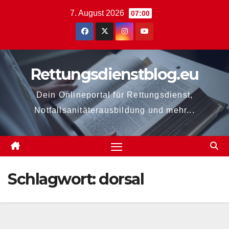
Zum
7. August 2026
07:00
Inhalt
springen
Rettungsdienstblog.eu
Dein Onlineportal für Rettungsdienst,
Notfallsanitäterausbildung und mehr...
Schlagwort:
dorsal