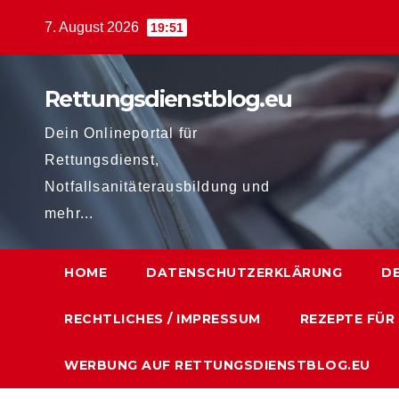
Zum
7. August 2026
19:51
Inhalt
springen
Rettungsdienstblog.eu
Dein Onlineportal für
Rettungsdienst,
Notfallsanitäterausbildung und
mehr...
HOME
DATENSCHUTZERKLÄRUNG
D
RECHTLICHES / IMPRESSUM
REZEPTE FÜR
WERBUNG AUF RETTUNGSDIENSTBLOG.EU