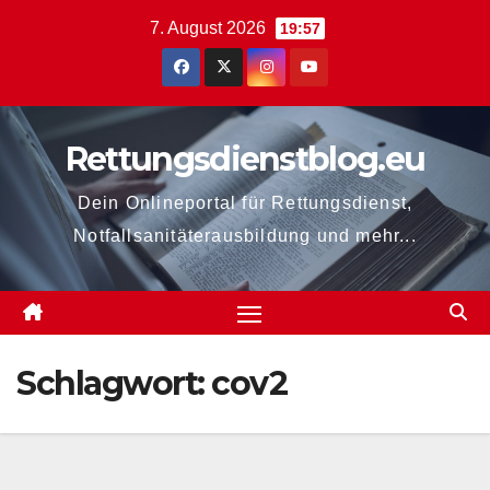
Zum
7. August 2026
19:57
Inhalt
springen
Rettungsdienstblog.eu
Dein Onlineportal für Rettungsdienst,
Notfallsanitäterausbildung und mehr...
Schlagwort:
cov2