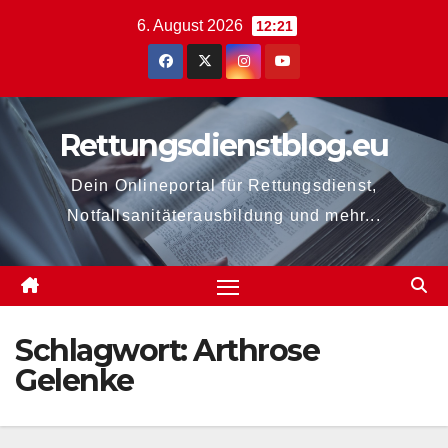
Zum
6. August 2026
12:21
Inhalt
springen
Rettungsdienstblog.eu
Dein Onlineportal für Rettungsdienst,
Notfallsanitäterausbildung und mehr...
Schlagwort:
Arthrose
Gelenke