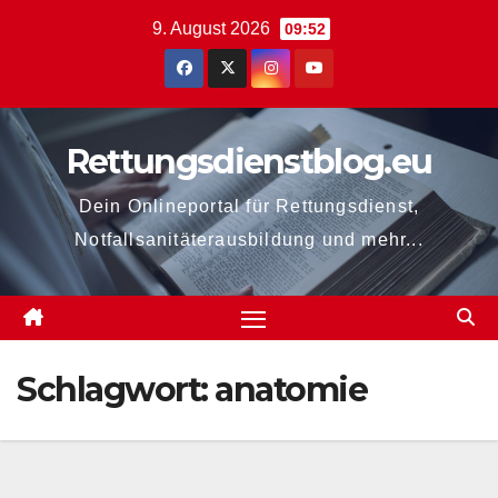
Zum
9. August 2026
09:52
Inhalt
springen
Rettungsdienstblog.eu
Dein Onlineportal für Rettungsdienst,
Notfallsanitäterausbildung und mehr...
Schlagwort:
anatomie