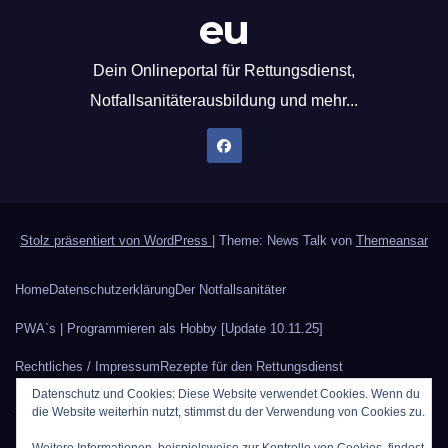
eu
Dein Onlineportal für Rettungsdienst,
Notfallsanitäterausbildung und mehr...
Stolz präsentiert von WordPress
|
Theme: News Talk von
Themeansar
Home
Datenschutzerklärung
Der Notfallsanitäter
PWA`s | Programmieren als Hobby [Update 10.11.25]
Rechtliches / Impressum
Rezepte für den Rettungsdienst
Datenschutz und Cookies: Diese Website verwendet Cookies. Wenn du
Sauerstoffberechnung
Werbung auf Rettungsdienstblog.eu
die Website weiterhin nutzt, stimmst du der Verwendung von Cookies zu.