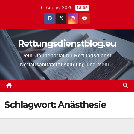
Zum
6. August 2026
18:09
Inhalt
springen
Rettungsdienstblog.eu
Dein Onlineportal für Rettungsdienst,
Notfallsanitäterausbildung und mehr...
Schlagwort:
Anästhesie